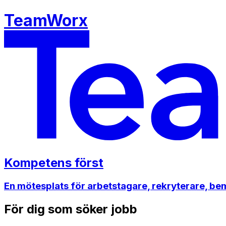
TeamWorx
Kompetens först
En mötesplats för arbetstagare, rekryterare, b
För dig som söker jobb